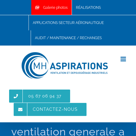
Skip
Galerie photos
RÉALISATIONS
to
content
APPLICATIONS SECTEUR AÉRONAUTIQUE
AUDIT / MAINTENANCE / RECHANGES
05 67 06 94 37
CONTACTEZ-NOUS
ventilation generale a