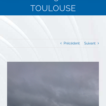
TOULOUSE
Précédent
Suivant
View
Larger
Image