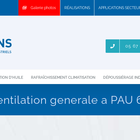
Galerie photos
RÉALISATIONS
APPLICATIONS SECTE
05 67 
ION D’HUILE
RAFRAÎCHISSEMENT CLIMATISATION
DÉPOUSSIÉRAGE IN
entilation generale a PAU 