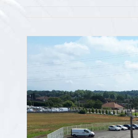
View
Larger
Image