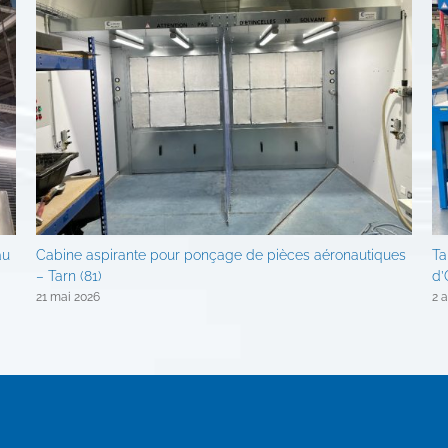
au
Cabine aspirante pour ponçage de pièces aéronautiques
Ta
– Tarn (81)
d’
21 mai 2026
2 a