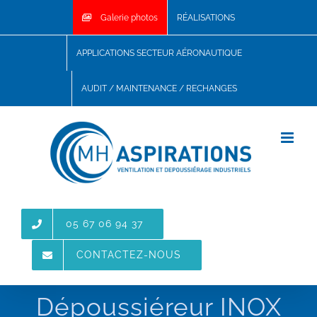
Skip
Galerie photos
RÉALISATIONS
to
content
APPLICATIONS SECTEUR AÉRONAUTIQUE
AUDIT / MAINTENANCE / RECHANGES
05 67 06 94 37
CONTACTEZ-NOUS
Dépoussiéreur INOX