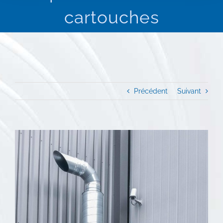
cartouches
Précédent
Suivant
View
Larger
Image