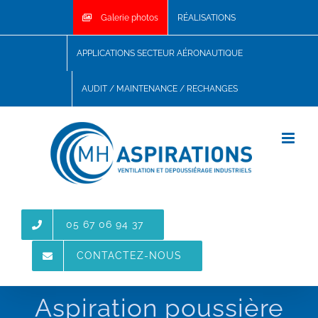
Skip
Galerie photos
RÉALISATIONS
to
content
APPLICATIONS SECTEUR AÉRONAUTIQUE
AUDIT / MAINTENANCE / RECHANGES
05 67 06 94 37
CONTACTEZ-NOUS
Aspiration poussière