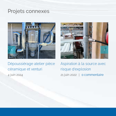
Projets connexes
Dépoussiérage atelier pièce
Aspiration à la source avec
D
céramique et venturi
risque d’explosion
d
m
4 juin 2024
21 juin 2022
|
0 commentaire
2
c