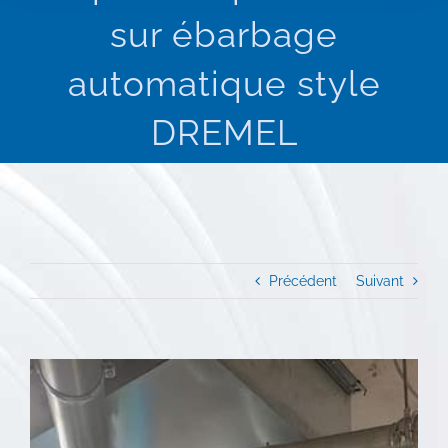
sur ébarbage
automatique style
DREMEL
Précédent
Suivant
View
Larger
Image