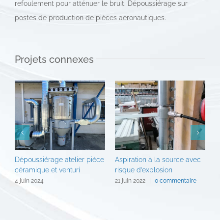
refoulement pour atténuer le bruit. Dépoussiérage sur
postes de production de pièces aéronautiques.
Projets connexes
Dépoussiérage atelier pièce
Aspiration à la source avec
A
céramique et venturi
risque d’explosion
é
D
4 juin 2024
21 juin 2022
|
0 commentaire
2
c