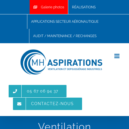
Skip
Galerie photos
RÉALISATIONS
to
content
APPLICATIONS SECTEUR AÉRONAUTIQUE
AUDIT / MAINTENANCE / RECHANGES
05 67 06 94 37
CONTACTEZ-NOUS
Ventilation