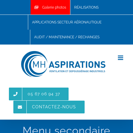
Skip
Galerie photos
RÉALISATIONS
to
content
APPLICATIONS SECTEUR AÉRONAUTIQUE
AUDIT / MAINTENANCE / RECHANGES
05 67 06 94 37
CONTACTEZ-NOUS
Menu secondaire