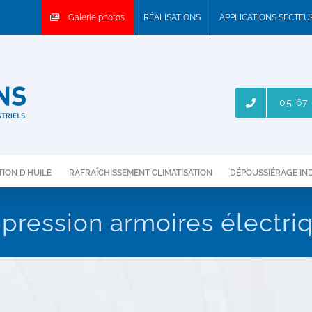
Galerie photos
RÉALISATIONS
APPLICATIONS SECTE
05 67 
ION D’HUILE
RAFRAÎCHISSEMENT CLIMATISATION
DÉPOUSSIÉRAGE IN
pression armoires électri