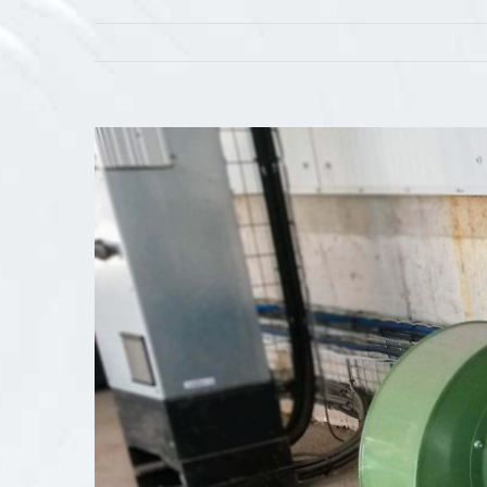
View
Larger
Image