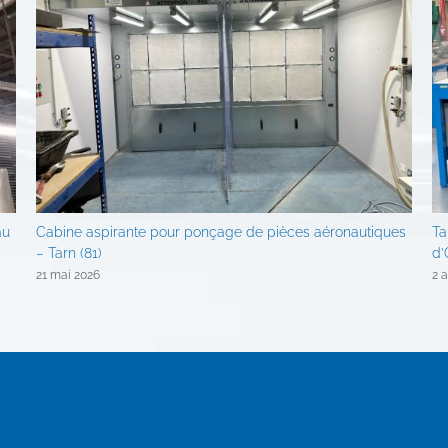
au
Cabine aspirante pour ponçage de pièces aéronautiques
Ta
– Tarn (81)
d’
21 mai 2026
2 a