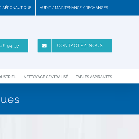
UR AÉRONAUTIQUE
AUDIT / MAINTENANCE / RECHANGES
06 94 37
CONTACTEZ-NOUS
DUSTRIEL
NETTOYAGE CENTRALISÉ
TABLES ASPIRANTES
ques