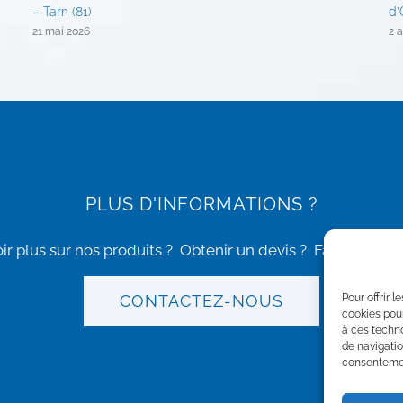
– Tarn (81)
d’
21 mai 2026
2 a
PLUS D'INFORMATIONS ?
ir plus sur nos produits ? Obtenir un devis ?
Faire un audi
CONTACTEZ-NOUS
Pour offrir 
cookies pour
à ces techn
de navigatio
consentement