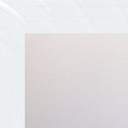
View
Larger
Image