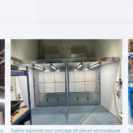
au
Cabine aspirante pour ponçage de pièces aéronautiques
Ta