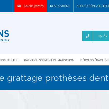
Galerie photos
RÉALISATIONS
APPLICATIONS SECTE
05 67 
ION D’HUILE
RAFRAÎCHISSEMENT CLIMATISATION
DÉPOUSSIÉRAGE IN
e grattage prothèses dent