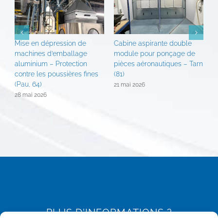
Mise en dépression de
Cabine aspirante double
T
machines d’emballage
module pour ponçage de
p
aluminium – Protection
pièces aéronautiques – Tarn
V
contre les poussières fines
(81)
2
(Pau, 64)
21 mai 2026
28 mai 2026
PLUS D'INFORMATIONS ?