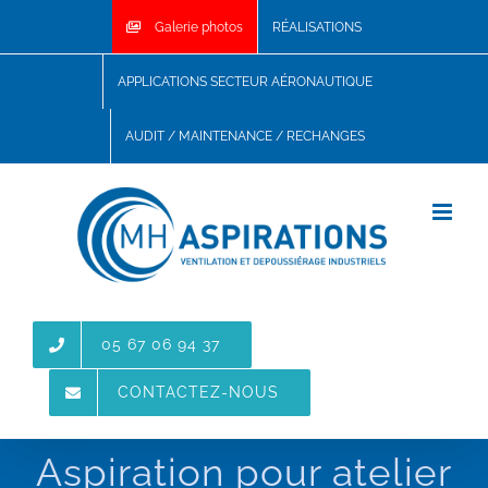
Skip
Galerie photos
RÉALISATIONS
to
content
APPLICATIONS SECTEUR AÉRONAUTIQUE
AUDIT / MAINTENANCE / RECHANGES
05 67 06 94 37
CONTACTEZ-NOUS
Aspiration pour atelier