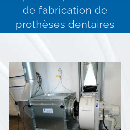
de fabrication de
prothèses dentaires
Voir
l'image
agrandie