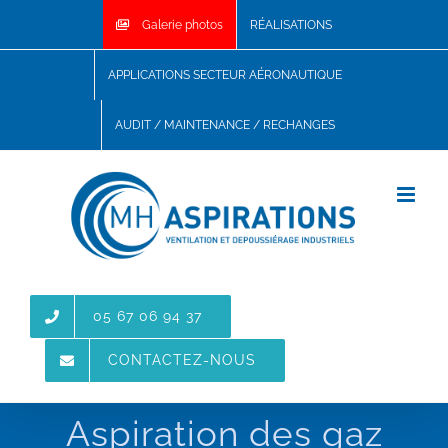
Skip
Galerie photos
RÉALISATIONS
to
content
APPLICATIONS SECTEUR AÉRONAUTIQUE
AUDIT / MAINTENANCE / RECHANGES
05 67 06 94 37
CONTACTEZ-NOUS
Aspiration des gaz