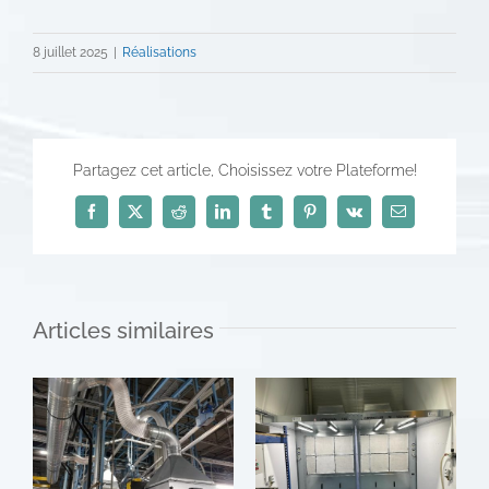
8 juillet 2025
|
Réalisations
Partagez cet article, Choisissez votre Plateforme!
Facebook
X
Reddit
LinkedIn
Tumblr
Pinterest
Vk
Email
Articles similaires